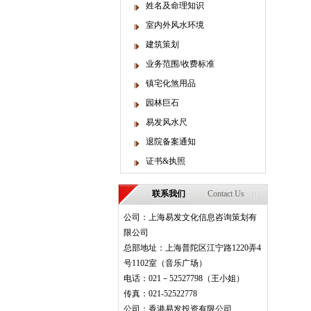
姓名及命理知识
室内外风水环境
建筑策划
业务范围/收费标准
镇宅化煞用品
园林巨石
易发风水尺
退院备案通知
证书&执照
联系我们
Contact Us
公司：上海易发文化信息咨询策划有
限公司
总部地址：上海普陀区江宁路1220弄4
号1102室（音乐广场）
电话：021－52527798（王小姐）
传真：021-52522778
公司：香港易发投资有限公司