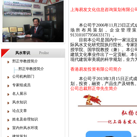
上海易发文化信息咨询策划有限公
本公司于
2006
年
11
月
23
日正式
场所布局策划，企业管理
91310107795663317J）。
目前本公司是国内中一家法定
际风水文化研究院执行院长、专家
授学院、国学院教授（兼）。本公
风水常识
Prolist
建筑文化事业作出了一定贡献。本
现代建筑审美观的科学规划，全力
邢正华教授简介
邢正华教授简介
香港易发投资有限公司简介
公司机构部门
本公司于
2013
年
3
月
15
日正式
划，投资，融资，产品生产及销售
专家组成员
公司总裁邢正华先生简介
名人展示
风水知识
论点文章
姓名及命理知识
室内外风水环境
建筑策划