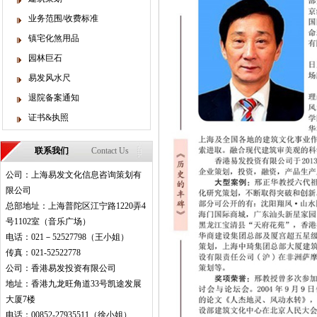
业务范围/收费标准
镇宅化煞用品
园林巨石
易发风水尺
退院备案通知
证书&执照
联系我们
Contact Us
公司：上海易发文化信息咨询策划有
限公司
总部地址：上海普陀区江宁路1220弄4
号1102室（音乐广场）
电话：021－52527798（王小姐）
传真：021-52522778
公司：香港易发投资有限公司
地址：香港九龙旺角道33号凯途发展
大厦7楼
电话：00852-27935511（徐小姐）