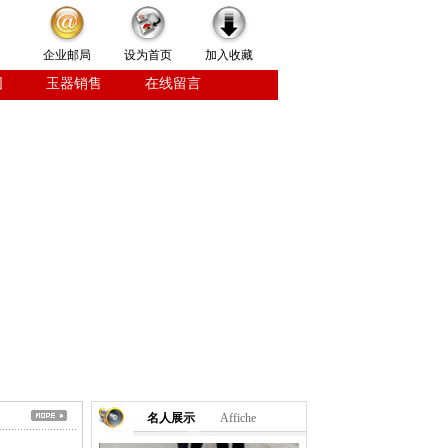
企业邮局
设为首页
加入收藏
围
玉器销售
在线留言
2010年12月10日风水大师邢正华教
授与中国建筑文化中心学术部主任
刘穗池，扮演周恩来，毛泽东特型
演员于凤山合影
名人展示
Affiche