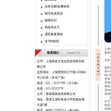
业务范围/收费标准
镇宅化煞用品
园林巨石
易发风水尺
退院备案通知
证书&执照
联系我们
Contact Us
公司：上海易发文化信息咨询策划有
限公司
总部地址：上海普陀区江宁路1220弄4
号1102室（音乐广场）
电话：021－52527798（王小姐）
传真：021-52522778
公司：香港易发投资有限公司
地址：香港九龙旺角道33号凯途发展
大厦7楼
电话：00852-27935511（徐小姐）