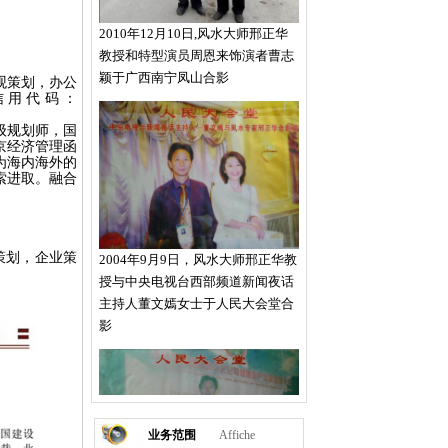
2010年12月10日,风水大师邢正华
教授和特型演员周恩来饰演者曹志
颖于广西南宁凤山合影
观策划，办公
信用代码：
级规划师，国
京经济管理函
为海内海外的
索进取。融合
2004年9月9日，风水大师邢正华教
授与中央电视台西部频道新闻夜话
策划，企业策
主持人董文嫣女士于人民大会堂合
影
业务范围
Affiche