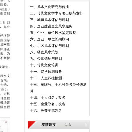
2004年9月9日，在人民大会堂召开
一、风水文化研究与传播
的首届“建设风水文化与健康地产
二、传统文化学术专著出版与发行
发展国际论坛会”上发表演讲，发
三、城镇风水评估与规划
表的论文《人杰地灵、风动水转》
四、企业建设全套风水服务
获奖。
五、企业、单位风水鉴定调整
六、企业、单位长期顾问
七、小区风水评估与规划
八、楼盘风水策划
九、公墓选址与规划
十、传统文化培训
十一、易学预测服务
十二、人生四柱预测
十三、车牌号、手机号等各类号码测
2013年12月，邢正华教授与中国房
算
地产研究会会长及建设部党组副书
十四、个人取名，改名
记、副部长刘志峰先生在中国易学
十五、企业取名，改名
与健康文化地产发展论坛上的合
十六、免费测试姓名
影。
友情链接
Link