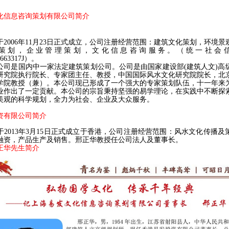
化信息咨询策划有限公司简介
于
2006
年
11
月
23
日正式成立，公司注册经营范围：建筑文化策划，环境景
策划，企业管理策划，文化信息咨询服务。（统一社会
5663317J）。
公司是国内中一家法定建筑策划公司。公司是由国家建设部
(
建筑人文
)
高
研究院执行院长、专家团主任、教授，中国国际风水文化研究院院长，北
学院教授（兼）。本公司现已形成了一个强大的专家策划队伍，十一年来
业作出了一定贡献。本公司的宗旨秉持坚强的易学理论，在实践中不断探
美观的科学规划，全力为社会、企业及大众服务。
资有限公司简介
于
2013
年
3
月
15
日正式成立于香港，公司注册经营范围：风水文化传播及
融资，产品生产及销售。邢正华教授任公司法人及董事长。
正华先生简介