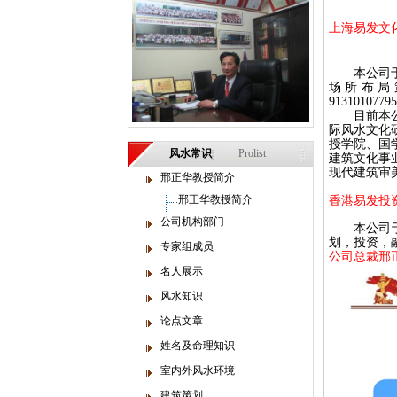
上海易发文
本公司
场所布局
9131010779
目前本
际风水文化
授学院、国
风水常识
Prolist
建筑文化事
现代建筑审
邢正华教授简介
邢正华教授简介
香港易发投
公司机构部门
本公司
划，投资，
专家组成员
公司总裁邢
名人展示
风水知识
论点文章
姓名及命理知识
室内外风水环境
建筑策划