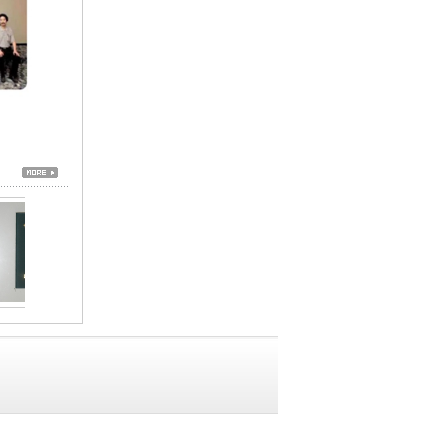
2010年12月10日风水大师邢正华教
授与中国建筑文化中心学术部主任
刘穗池，扮演周恩来，毛泽东特型
演员于凤山合影
]
2010年12月10日,风水大师邢正华
教授和特型演员周恩来饰演者曹志